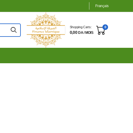
Français
Shopping Carts:
0
0,00
DA / MOIS