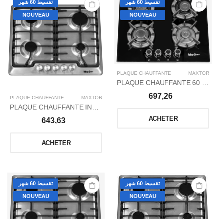
تقسيط 60 شهر
تقسيط 60 شهر
NOUVEAU
NOUVEAU
PLAQUE CHAUFFANTE
MAXTOR
PLAQUE CHAUFFANTE 60 GLASS S/T (BMD602MgK)
697,26
PLAQUE CHAUFFANTE
MAXTOR
PLAQUE CHAUFFANTE INOX MX 640 ICT S/T
ACHETER
643,63
ACHETER
تقسيط 60 شهر
تقسيط 60 شهر
NOUVEAU
NOUVEAU