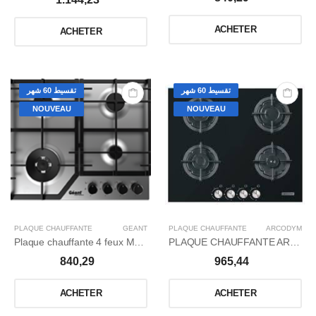
ACHETER
ACHETER
تقسيط 60 شهر
تقسيط 60 شهر
NOUVEAU
NOUVEAU
PLAQUE CHAUFFANTE
GÉANT
PLAQUE CHAUFFANTE
ARCODYM
Plaque chauffante 4 feux MATTE CHROME GLASS
PLAQUE CHAUFFANTE ARCODYM FONTE
840,29
965,44
ACHETER
ACHETER