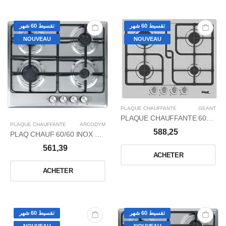
تقسيط 60 شهر
تقسيط 60 شهر
NOUVEAU
NOUVEAU
PLAQUE CHAUFFANTE
GÉANT
PLAQUE CHAUFFANTE 60CM FFD
PLAQUE CHAUFFANTE
ARCODYM
588,25
PLAQ CHAUF 60/60 INOX FONT DYM-IHF640BF
561,39
ACHETER
ACHETER
تقسيط 60 شهر
تقسيط 60 شهر
NOUVEAU
NOUVEAU