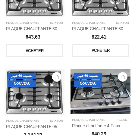
PLAQUE CHAUFFANTE
MAXTOR
PLAQUE CHAUFFANTE
MAXTOR
PLAQUE CHAUFFANTE 60 INOX A/T
PLAQUE CHAUFFANTE 60 INOX S/T (BMDS602MS)
822,41
643,63
ACHETER
ACHETER
تقسيط 60 شهر
تقسيط 60 شهر
NOUVEAU
NOUVEAU
PLAQUE CHAUFFANTE
GÉANT
PLAQUE CHAUFFANTE
MAXTOR
Plaque chauffante 4 Feux Inox avec fenetre en verre
PLAQUE CHAUFFANTE 05 FEUX75 INOX A/T (BMDS702MVS)
840,29
1.144,23