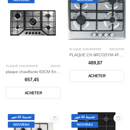
PLAQUE CHAUFFANTE
ARCODYM
PLAQUE CH ARCODYM 4FEUX DYM-GH640BF FONTE/TC
489,87
PLAQUE CHAUFFANTE
GÉANT
plaque chauffante 60CM Encastrable
ACHETER
657,45
ACHETER
تقسيط 60 شهر
تقسيط 60 شهر
NOUVEAU
NOUVEAU