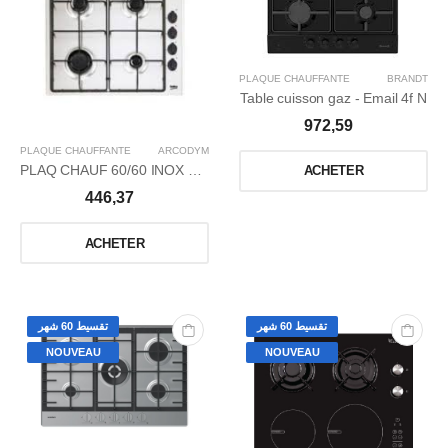
PLAQUE CHAUFFANTE
BRANDT
Table cuisson gaz - Email 4f N
972,59
PLAQUE CHAUFFANTE
ARCODYM
PLAQ CHAUF 60/60 INOX EMAIL DYM-IHE640B S/TC
ACHETER
446,37
ACHETER
تقسيط 60 شهر
تقسيط 60 شهر
NOUVEAU
NOUVEAU