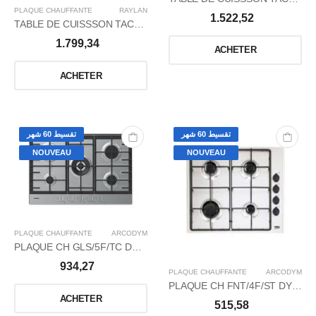
PLAQUE CHAUFFANTE
RAYLAN
1.522,52
TABLE DE CUISSSON TACTILE 90CM GAZ 5 FEUX
1.799,34
ACHETER
ACHETER
تقسيط 60 شهر
تقسيط 60 شهر
NOUVEAU
NOUVEAU
PLAQUE CHAUFFANTE
ARCODYM
PLAQUE CH GLS/5F/TC DYM-GH950BTF FONT ARCODYM
934,27
PLAQUE CHAUFFANTE
ARCODYM
PLAQUE CH FNT/4F/ST DYM-GH640B ARCODYM
ACHETER
515,58