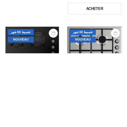
ACHETER
تقسيط 60 شهر
تقسيط 60 شهر
NOUVEAU
NOUVEAU
PLAQUE CHAUFFANTE
THOMSON
PLAQUE CHAUFFANTE
THOMSON
* 60*60 CM, Bruleur SABAF, Grille émaillée, Verre trempé Noir
*60*60CM, Bruleur SABAF,Grille fonte,Thermocouple, Verre trempé Noir
675,81
1.173,03
ACHETER
ACHETER