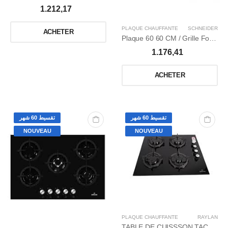
1.212,17
PLAQUE CHAUFFANTE
SCHNEIDER
ACHETER
Plaque 60 60 CM / Grille Fonte / Thermocouple / Wok / Inox
1.176,41
ACHETER
تقسيط 60 شهر
تقسيط 60 شهر
NOUVEAU
NOUVEAU
PLAQUE CHAUFFANTE
RAYLAN
TABLE DE CUISSSON TACTILE 60CM GAZ 4 FEUX