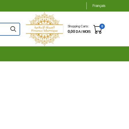
Français
Shopping Carts:
0
0,00
DA / MOIS