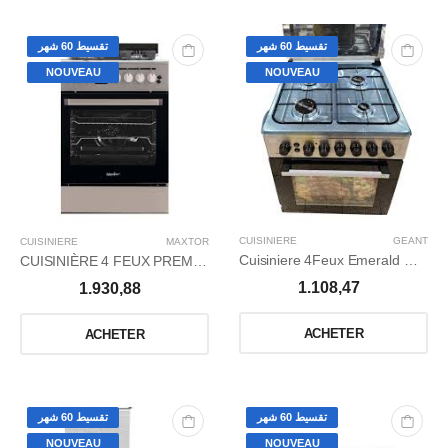
تقسيط 60 شهر
تقسيط 60 شهر
NOUVEAU
NOUVEAU
CUISINIERE
GÉANT
CUISINIERE
MAXTOR
Cuisiniere 4Feux Emerald Geant -ventilée
CUISINIÈRE 4 FEUX PREMIUM+ WOK NOIR DIGITAL
1.108,47
1.930,88
ACHETER
ACHETER
تقسيط 60 شهر
تقسيط 60 شهر
NOUVEAU
NOUVEAU