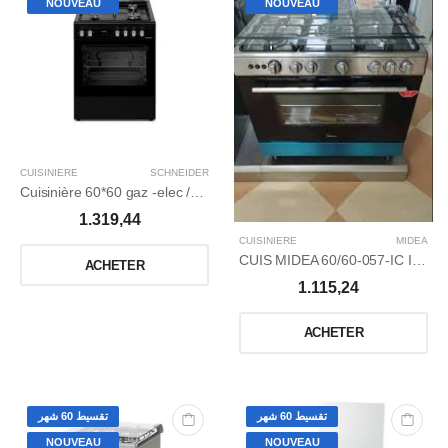
NOUVEAU
NOUVEAU
CUISINIERE
SCHNEIDER
Cuisinière 60*60 gaz -elec /ventilé / Catalyseur /Matte Noir.
1.319,44
CUISINIERE
MIDEA
CUIS MIDEA 60/60-057-IC INOX VENTILEE VENUS
ACHETER
1.115,24
ACHETER
تقسيط 60 شهر
تقسيط 60 شهر
NOUVEAU
NOUVEAU