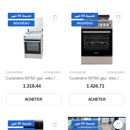
تقسيط 60 شهر
تقسيط 60 شهر
NOUVEAU
NOUVEAU
CUISINIERE
SCHNEIDER
CUISINIERE
SCHNEIDER
Cuisinière 60*60 gaz -elec /ventilé / Catalyseur /blanche.
Cuisinière 60*60 gaz- elec /ventilé / Catalyseur /inox.
1.319,44
1.426,71
ACHETER
ACHETER
تقسيط 60 شهر
تقسيط 60 شهر