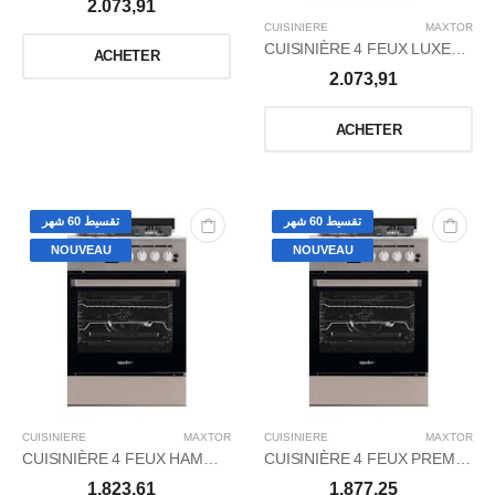
2.073,91
CUISINIERE
MAXTOR
CUISINIÈRE 4 FEUX LUXE+ POWER WOK INOX
ACHETER
2.073,91
ACHETER
تقسيط 60 شهر
تقسيط 60 شهر
NOUVEAU
NOUVEAU
CUISINIERE
MAXTOR
CUISINIERE
MAXTOR
CUISINIÈRE 4 FEUX HAMMER WOK INOX
CUISINIÈRE 4 FEUX PREMIUM+ NOIR - grDIGITAL
1.823,61
1.877,25