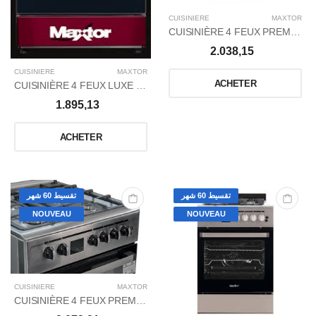
CUISINIERE
MAXTOR
CUISINIÈRE 4 FEUX PREMIUM+ POWER WOK NOIR - DIGITAL
2.038,15
CUISINIERE
MAXTOR
ACHETER
CUISINIÈRE 4 FEUX LUXE + WOK RED
1.895,13
ACHETER
تقسيط 60 شهر
تقسيط 60 شهر
NOUVEAU
NOUVEAU
CUISINIERE
MAXTOR
CUISINIÈRE 4 FEUX PREMIUM+ POWER WOK INOX DIGITAL