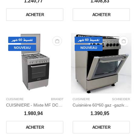
1.240,77
1.408,83
ACHETER
ACHETER
تقسيط 60 شهر
تقسيط 60 شهر
NOUVEAU
NOUVEAU
CUISINIERE
BRANDT
CUISINIERE
SCHNEIDER
CUISINIERE - Mixte MF DC Inox
Cuisinière 60*60 gaz -gaz/ventilé / Catalyseur /inox.
1.980,94
1.390,95
ACHETER
ACHETER