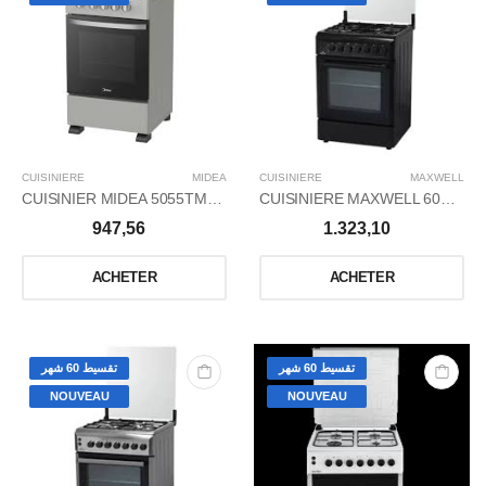
CUISINIERE
MIDEA
CUISINIERE
MAXWELL
CUISINIER MIDEA 5055TMG0082-S
CUISINIERE MAXWELL 60X60 NOIR VENTILÉ
947,56
1.323,10
ACHETER
ACHETER
تقسيط 60 شهر
تقسيط 60 شهر
NOUVEAU
NOUVEAU