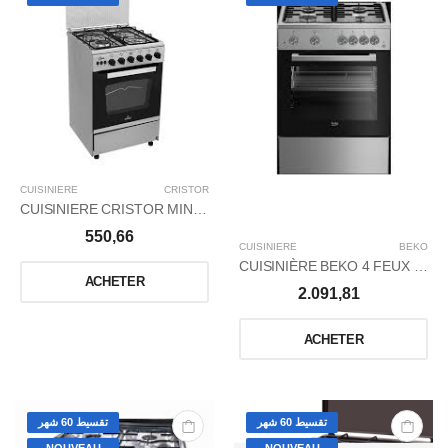
CUISINIERE
CRISTOR
CUISINIERE CRISTOR MINI 4FX 50 / GRISE
550,66
CUISINIERE
BEKO
CUISINIÈRE BEKO 4 FEUX 60*60/ALLUMAGE INTÉGRÉ/THERMOCOUPLES
ACHETER
2.091,81
ACHETER
تقسيط 60 شهر
تقسيط 60 شهر