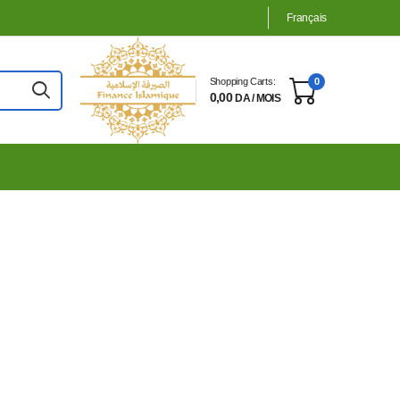
Français
Shopping Carts:
0
0,00
DA / MOIS