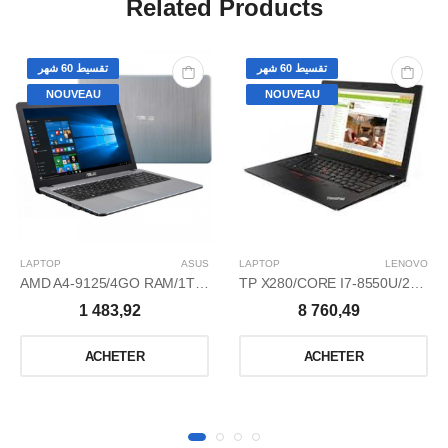
Related Products
تقسيط 60 شهر
تقسيط 60 شهر
NOUVEAU
NOUVEAU
LAPTOP
ASUS
LAPTOP
LENOVO
AMD A4-9125/4GO RAM/1TO/15,6/WIN 10 HOME GRAVEUR DVD
TP X280/CORE I7-8550U/256 G SSD/8GO/WIN 10 PRO /12,5
1 483,92
8 760,49
ACHETER
ACHETER