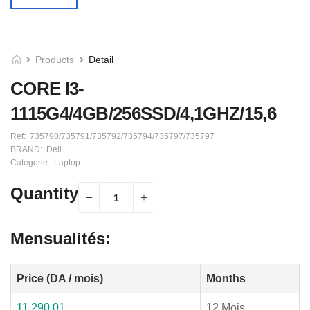
Products
Detail
CORE I3-
1115G4/4GB/256SSD/4,1GHZ/15,6
Ref:
735790/735791/735792/735794/735797/735797
BRAND:
Dell
Categorie:
Laptop
Quantity
Mensualités:
Price (DA / mois)
Months
11 290,01
12 Mois